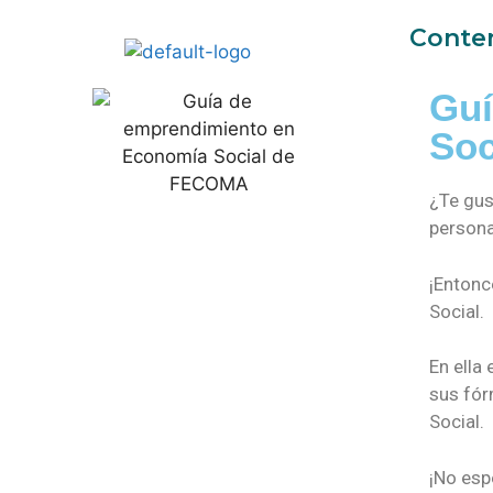
Conte
Guí
Soc
¿Te gus
persona
¡Entonc
Social.
En ella
sus fór
Social.
¡No esp