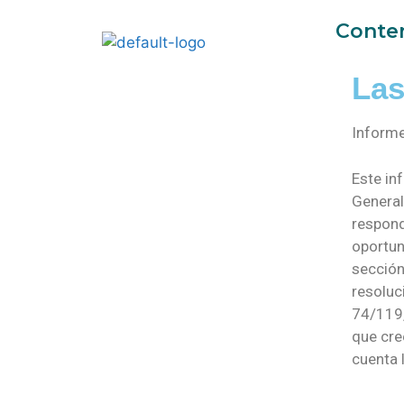
Conte
Las
Informe
Este in
General
respond
oportun
sección
resoluc
74/119,
que cre
cuenta 